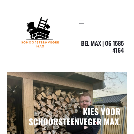
Ga
naar
de
inhoud
BEL MAX | 06 1585
4164
KIES VOOR
SCHOORSTEENVEGER MAX
.