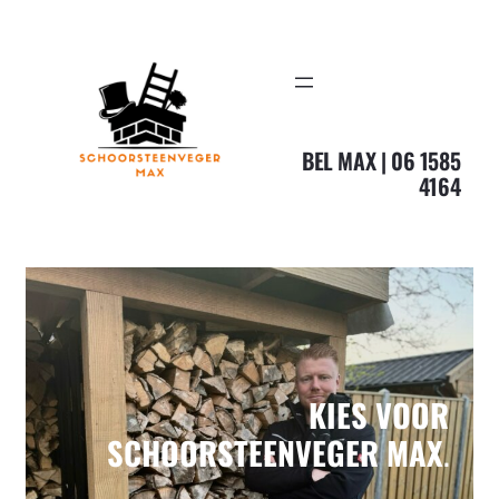
Ga
naar
de
inhoud
BEL MAX | 06 1585
4164
KIES VOOR
SCHOORSTEENVEGER MAX
.